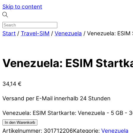
Skip to content
Start
/
Travel-SIM
/
Venezuela
/ Venezuela: ESIM 
Venezuela: ESIM Startka
34,14
€
Versand per E-Mail innerhalb 24 Stunden
Venezuela: ESIM Startkarte: Venezuela - 5 GB -
In den Warenkorb
Artikelnummer:
301712206
Kategorie:
Venezuela