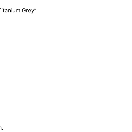
Titanium Grey“
n.