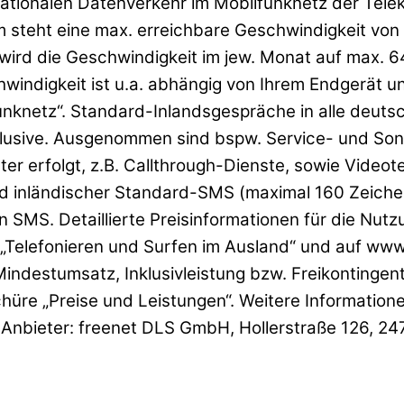
für nationalen Datenverkehr im Mobilfunknetz der Te
steht eine max. erreichbare Geschwindigkeit von
ird die Geschwindigkeit im jew. Monat auf max. 64
chwindigkeit ist u.a. abhängig von Ihrem Endgerät 
nknetz“. Standard-Inlandsgespräche in alle deuts
nklusive. Ausgenommen sind bspw. Service- und So
ster erfolgt, z.B. Callthrough-Dienste, sowie Vide
and inländischer Standard-SMS (maximal 160 Zeichen
n SMS. Detaillierte Preisinformationen für die Nut
Telefonieren und Surfen im Ausland“ und auf www.
destumsatz, Inklusivleistung bzw. Freikontingent 
chüre „Preise und Leistungen“. Weitere Information
 Anbieter: freenet DLS GmbH, Hollerstraße 126, 2