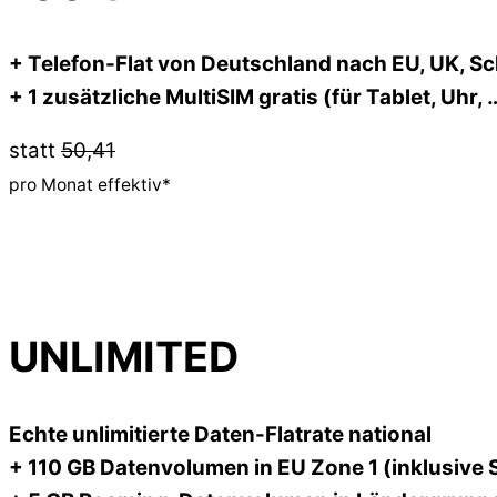
+ Telefon-Flat von Deutschland nach EU, UK, S
+ 1 zusätzliche MultiSIM gratis (für Tablet, Uhr, 
statt
50,41
pro Monat effektiv*
UNLIMITED
Echte unlimitierte Daten-Flatrate national
+ 110 GB Datenvolumen in EU Zone 1 (inklusive